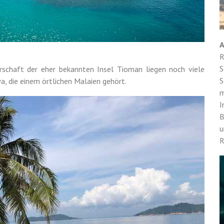
A
R
S
rschaft der eher bekannten Insel Tioman liegen noch viele
S
wa, die einem örtlichen Malaien gehört.
m
I
B
u
R