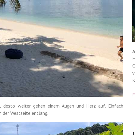
A
H
C
v
K
F
desto weiter gehen einem Augen und Herz auf. Einfach
n der Westseite entlang.