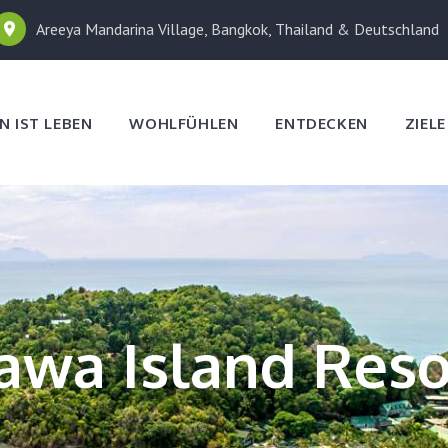
Areeya Mandarina Village, Bangkok, Thailand & Deutschland
N IST LEBEN
WOHLFÜHLEN
ENTDECKEN
ZIEL
awa Island Reso