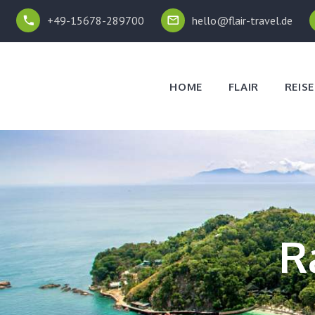
+49-15678-289700
hello@flair-travel.de
HOME
FLAIR
REISE
R