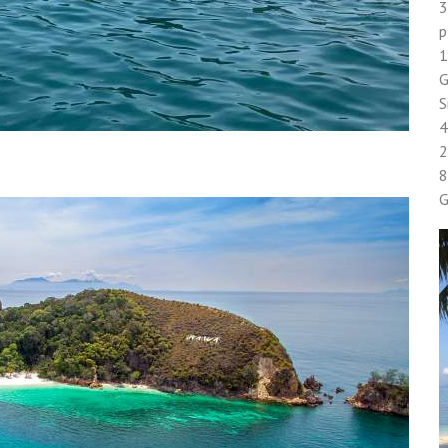
3
p
1
G
S
4
2
8
G