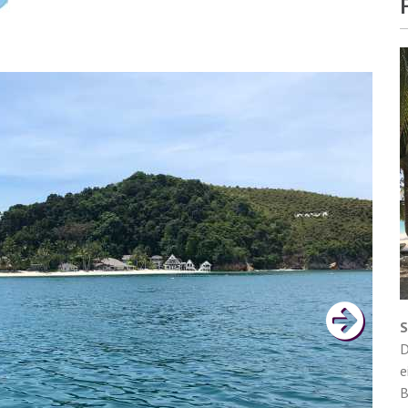
S
D
e
B