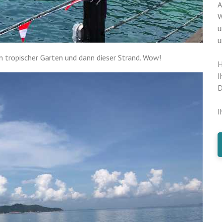
A
W
u
u
n tropischer Garten und dann dieser Strand. Wow!
H
I
D
I