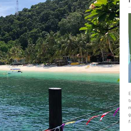
E
t
m
g
f