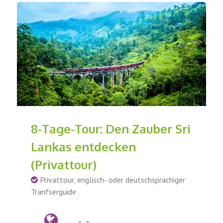
8-Tage-Tour: Den Zauber Sri
Lankas entdecken
(Privattour)
Privattour, englisch- oder deutschsprachiger
Tranfserguide