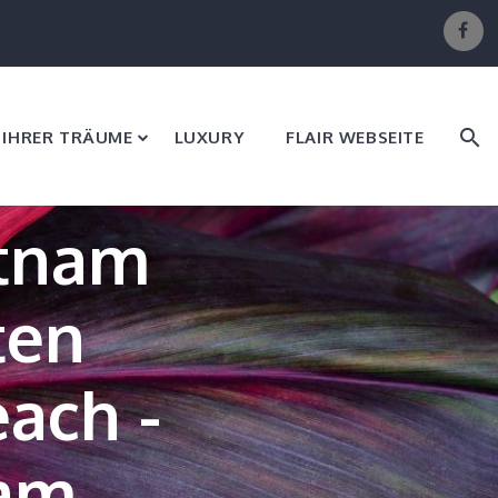
E IHRER TRÄUME
LUXURY
FLAIR WEBSEITE
etnam
ten
ach -
 am