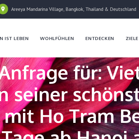
Areeya Mandarina Village, Bangkok, Thailand & Deutschland
N IST LEBEN
WOHLFÜHLEN
ENTDECKEN
ZIEL
 Anfrage für: Vi
n seiner schöns
e mit Ho Tram Be
 Tage ab Hanoi