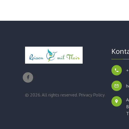
Kont
+
h
©
2026
. All rights reserved.
Privacy Policy
A
B
T