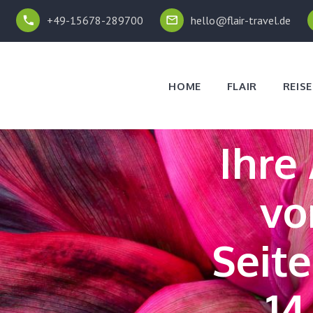
+49-15678-289700
hello@flair-travel.de
HOME
FLAIR
REISE
Ihre
vo
Seit
14